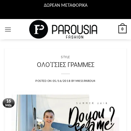
ΔΩΡΕΑΝ ΜΕΤΑΦΟΡΙΚΑ
Μετάβαση
στο
περιεχόμενο
0
STYLE
ΟΛΟ’Ι’ΣΙΕΣ ΓΡΑΜΜΕΣ
POSTED ON
05/16/2018
BY
MKS1PAROU4
16
Μάι