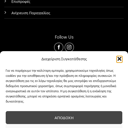
Επιστροφές
Ανίχνευση Παραγγελίας
Follow Us
Διαχείριση Συγκατάθεσης
Για να παρέχουμε την καλύτερη εμπειρία, χρησιμοποιούμε τεχνολογίες όπως
cookies για την αποθήκευση ή/και την πρόσβαση σε πληροφορίες συσκευών. Η
συγκατάθεση για τις εν λόγω τεχνολογίες θα μας επιτρέψει να επεξεργαστούμε
δεδομένα προσωπικού χαρακτήρα, όπως συμπεριφορά περιήγησης ή μοναδικά
αναγνωριστικά σε αυτόν τον ιστότοπο. Η μη συγκατάθεση ή η ανάκληση της
συγκατάθεσης, μπορεί να επηρεάσει αρνητικά ορισμένες λειτουργίες και
δυνατότητες.
ΌΡΟΙ ΧΡΉΣΗΣ
PRIVACY
COOKIES
ΑΠΟΔΟΧΉ