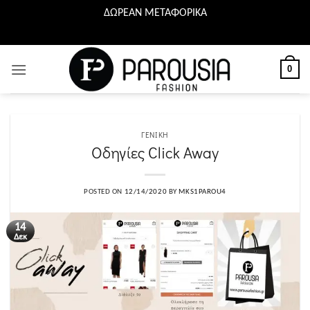
ΔΩΡΕΑΝ ΜΕΤΑΦΟΡΙΚΑ
Μετάβαση
στο
περιεχόμενο
0
ΓΕΝΙΚΉ
Οδηγίες Click Away
POSTED ON
12/14/2020
BY
MKS1PAROU4
14
Δεκ