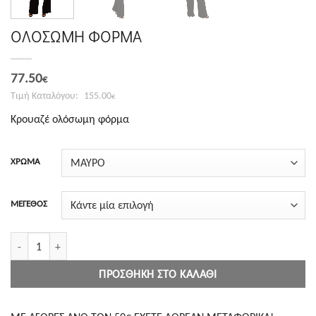
ΟΛΟΣΩΜΗ ΦΟΡΜΑ
Original
Η
77.50
€
price
τρέχουσα
155.00
€
was:
τιμή
Κρουαζέ ολόσωμη φόρμα
155.00€.
είναι:
77.50€.
ΧΡΩΜΑ
ΜΕΓΕΘΟΣ
ΟΛΟΣΩΜΗ ΦΟΡΜΑ ποσότητα
ΠΡΟΣΘΉΚΗ ΣΤΟ ΚΑΛΆΘΙ