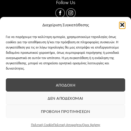
Follow Us
Διαχείριση Συγκατάθεσης
Για να παρέχουμε την καλύτερη εμπειρία, χρησιμοποιούμε τεχνολογίες όπως
cookies για την αποθήκευση ή/και την πρόσβαση σε πληροφορίες συσκευών. Η
συγκατάθεση για τις εν λόγω τεχνολογίες θα μας επιτρέψει να επεξεργαστούμε
δεδομένα προσωπικού χαρακτήρα, όπως συμπεριφορά περιήγησης ή μοναδικά
αναγνωριστικά σε αυτόν τον ιστότοπο. Η μη συγκατάθεση ή η ανάκληση της
συγκατάθεσης, μπορεί να επηρεάσει αρνητικά ορισμένες λειτουργίες και
δυνατότητες.
ΌΡΟΙ ΧΡΉΣΗΣ
PRIVACY
COOKIES
ΑΠΟΔΟΧΉ
ΔΕΝ ΑΠΟΔΈΧΟΜΑΙ
ΠΡΟΒΟΛΉ ΠΡΟΤΙΜΉΣΕΩΝ
Eshop development
MKS Advertising
Πολιτική Cookie
Πολιτική Απορρήτου
Όροι Χρήσης
Copyright 2025 ©
ParousiaFashion.gr