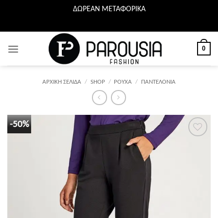
ΔΩΡΕΑΝ ΜΕΤΑΦΟΡΙΚΑ
Μετάβαση
στο
περιεχόμενο
0
ΑΡΧΙΚΉ ΣΕΛΊΔΑ
/
SHOP
/
ΡΟΥΧΑ
/
ΠΑΝΤΕΛΟΝΙΑ
-50%
Προσθήκη
στη λίστα
επιθυμιών