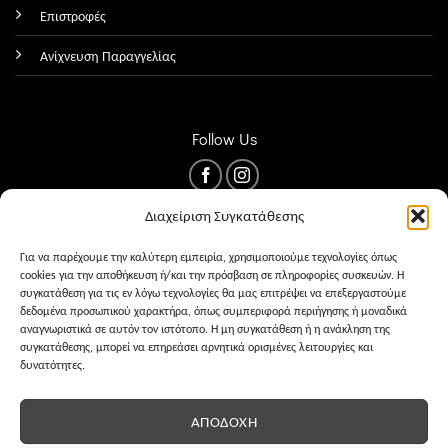
Επιστροφές
Ανίχνευση Παραγγελίας
Follow Us
Διαχείριση Συγκατάθεσης
Για να παρέχουμε την καλύτερη εμπειρία, χρησιμοποιούμε τεχνολογίες όπως
cookies για την αποθήκευση ή/και την πρόσβαση σε πληροφορίες συσκευών. Η
συγκατάθεση για τις εν λόγω τεχνολογίες θα μας επιτρέψει να επεξεργαστούμε
δεδομένα προσωπικού χαρακτήρα, όπως συμπεριφορά περιήγησης ή μοναδικά
αναγνωριστικά σε αυτόν τον ιστότοπο. Η μη συγκατάθεση ή η ανάκληση της
συγκατάθεσης, μπορεί να επηρεάσει αρνητικά ορισμένες λειτουργίες και
δυνατότητες.
ΌΡΟΙ ΧΡΉΣΗΣ
PRIVACY
COOKIES
ΑΠΟΔΟΧΉ