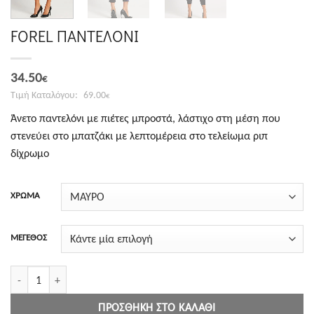
FOREL ΠΑΝΤΕΛΟΝΙ
Original
Η
34.50
€
price
τρέχουσα
69.00
€
was:
τιμή
Άνετο παντελόνι με πιέτες μπροστά, λάστιχο στη μέση που
69.00€.
είναι:
στενεύει στο μπατζάκι με λεπτομέρεια στο τελείωμα ριπ
34.50€.
δίχρωμο
ΧΡΩΜΑ
ΜΕΓΕΘΟΣ
FOREL ΠΑΝΤΕΛΟΝΙ ποσότητα
ΠΡΟΣΘΉΚΗ ΣΤΟ ΚΑΛΆΘΙ