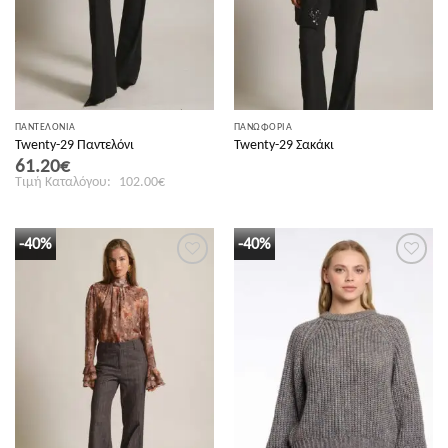
ΠΑΝΤΕΛΟΝΙΑ
ΠΑΝΩΦΟΡΙΑ
Twenty-29 Παντελόνι
Twenty-29 Σακάκι
Original
Η
61.20
€
price
τρέχουσα
102.00
€
was:
τιμή
102.00€.
είναι:
61.20€.
-40%
-40%
Προσθήκη
Προσθήκη
στη λίστα
στη λίστα
επιθυμιών
επιθυμιών