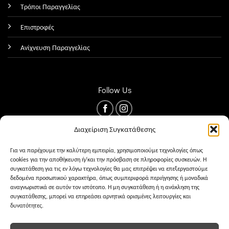
Τρόποι Παραγγελίας
Επιστροφές
Ανίχνευση Παραγγελίας
Follow Us
Διαχείριση Συγκατάθεσης
Για να παρέχουμε την καλύτερη εμπειρία, χρησιμοποιούμε τεχνολογίες όπως
cookies για την αποθήκευση ή/και την πρόσβαση σε πληροφορίες συσκευών. Η
συγκατάθεση για τις εν λόγω τεχνολογίες θα μας επιτρέψει να επεξεργαστούμε
δεδομένα προσωπικού χαρακτήρα, όπως συμπεριφορά περιήγησης ή μοναδικά
αναγνωριστικά σε αυτόν τον ιστότοπο. Η μη συγκατάθεση ή η ανάκληση της
συγκατάθεσης, μπορεί να επηρεάσει αρνητικά ορισμένες λειτουργίες και
δυνατότητες.