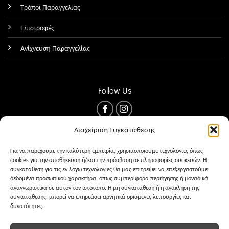
Τρόποι Παραγγελίας
Επιστροφές
Ανίχνευση Παραγγελίας
Follow Us
Διαχείριση Συγκατάθεσης
Για να παρέχουμε την καλύτερη εμπειρία, χρησιμοποιούμε τεχνολογίες όπως
cookies για την αποθήκευση ή/και την πρόσβαση σε πληροφορίες συσκευών. Η
συγκατάθεση για τις εν λόγω τεχνολογίες θα μας επιτρέψει να επεξεργαστούμε
δεδομένα προσωπικού χαρακτήρα, όπως συμπεριφορά περιήγησης ή μοναδικά
αναγνωριστικά σε αυτόν τον ιστότοπο. Η μη συγκατάθεση ή η ανάκληση της
συγκατάθεσης, μπορεί να επηρεάσει αρνητικά ορισμένες λειτουργίες και
δυνατότητες.