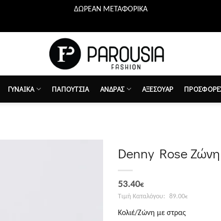
ΔΩΡΕΑΝ ΜΕΤΑΦΟΡΙΚΑ
ΓΥΝΑΙΚΑ
ΠΑΠΟΥΤΣΙΑ
ΑΝΔΡΑΣ
ΑΞΕΣΟΥΑΡ
ΠΡΟΣΦΟΡΕ
Denny Rose Ζώνη 
Προσθήκη
Original
Η
στη λίστα
53.40
€
επιθυμιών
price
τρέχουσα
89.00
€
was:
τιμή
Κολιέ/Ζώνη με στρας
89.00€.
είναι: