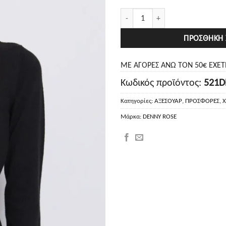
53.40€.
Denny Rose Ζώνη - Κολιέ ποσότητα
ΠΡΟΣΘΉΚΗ 
ΜΕ ΑΓΟΡΕΣ ΑΝΩ ΤΟΝ 50€ ΕΧΕ
Κωδικός προϊόντος:
521D
Κατηγορίες:
ΑΞΕΣΟΥΑΡ
,
ΠΡΟΣΦΟΡΕΣ
,
Χ
Μάρκα:
DENNY ROSE