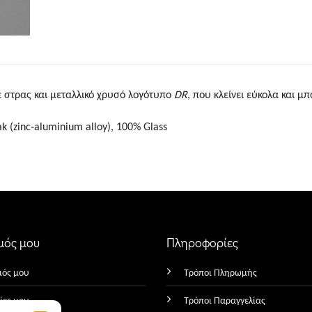
 στρας και μεταλλικό χρυσό λογότυπο
DR
, που κλείνει εύκολα και μπ
 (zinc‑aluminium alloy), 100% Glass
μός μου
Πληροφορίες
μός μου
Τρόποι Πληρωμής
ίες μου
Τρόποι Παραγγελίας