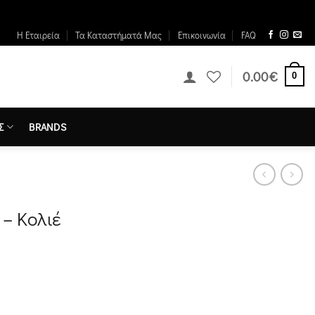
Η Εταιρεία
Τα Καταστήματά Μας
Επικοινωνία
FAQ
0.00
€
0
Σ
BRANDS
– Κολιέ