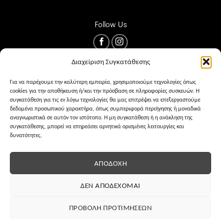
Follow Us
Διαχείριση Συγκατάθεσης
Για να παρέχουμε την καλύτερη εμπειρία, χρησιμοποιούμε τεχνολογίες όπως
cookies για την αποθήκευση ή/και την πρόσβαση σε πληροφορίες συσκευών. Η
συγκατάθεση για τις εν λόγω τεχνολογίες θα μας επιτρέψει να επεξεργαστούμε
δεδομένα προσωπικού χαρακτήρα, όπως συμπεριφορά περιήγησης ή μοναδικά
αναγνωριστικά σε αυτόν τον ιστότοπο. Η μη συγκατάθεση ή η ανάκληση της
συγκατάθεσης, μπορεί να επηρεάσει αρνητικά ορισμένες λειτουργίες και
δυνατότητες.
ΌΡΟΙ ΧΡΉΣΗΣ
PRIVACY
COOKIES
ΑΠΟΔΟΧΉ
ΔΕΝ ΑΠΟΔΈΧΟΜΑΙ
ΠΡΟΒΟΛΉ ΠΡΟΤΙΜΉΣΕΩΝ
Eshop development
MKS Advertising