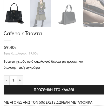
Cafenoir Τσάντα
Original
Η
59.40
€
price
τρέχουσα
99.00
€
was:
τιμή
Τσάντα χειρός από οικολογικό δέρμα με τρουκς και
99.00€.
είναι:
διακοσμητική αγκράφα
59.40€.
Cafenoir Τσάντα ποσότητα
ΠΡΟΣΘΉΚΗ ΣΤΟ ΚΑΛΆΘΙ
ΜΕ ΑΓΟΡΕΣ ΑΝΩ ΤΟΝ 50€ ΕΧΕΤΕ ΔΩΡΕΑΝ ΜΕΤΑΦΟΡΙΚΑ!