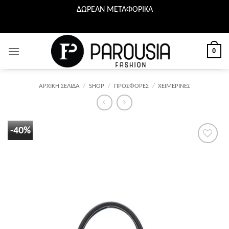
ΔΩΡΕΑΝ ΜΕΤΑΦΟΡΙΚΑ
Μετάβαση
στο
περιεχόμενο
0
ΑΡΧΙΚΉ ΣΕΛΊΔΑ
/
SHOP
/
ΠΡΟΣΦΟΡΕΣ
/
ΧΕΙΜΕΡΙΝΕΣ
-40%
Προσθήκη
στη λίστα
επιθυμιών