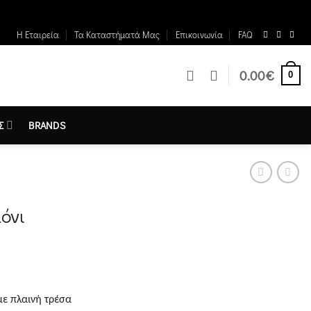
Η Εταιρεία
Τα Καταστήματά Μας
Επικοινωνία
FAQ
0.00
€
0
Σ
BRANDS
όνι
με πλαινή τρέσα