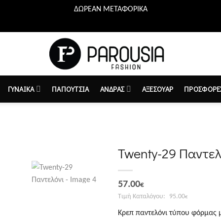
ΔΩΡΕΑΝ ΜΕΤΑΦΟΡΙΚΑ
ΓΥΝΑΙΚΑ
ΠΑΠΟΥΤΣΙΑ
ΑΝΔΡΑΣ
ΑΞΕΣΟΥΑΡ
ΠΡΟΣΦΟΡΕ
Twenty-29 Παντελ
Προσθήκη
Original
Η
στη λίστα
57.00
€
επιθυμιών
price
τρέχουσα
95.00
€
was:
τιμή
Κρεπ παντελόνι τύπου φόρμας 
95.00€.
είναι: