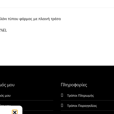
λόνι τύπου φόρμας με πλαινή τρέσα
2%EL
μός μου
Πληροφορίες
μός μου
Τρόποι Πληρωμής
ίες μου
Τρόποι Παραγγελίας