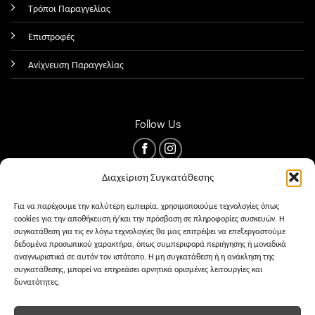
Τρόποι Παραγγελίας
Επιστροφές
Ανίχνευση Παραγγελίας
Follow Us
Διαχείριση Συγκατάθεσης
Για να παρέχουμε την καλύτερη εμπειρία, χρησιμοποιούμε τεχνολογίες όπως
cookies για την αποθήκευση ή/και την πρόσβαση σε πληροφορίες συσκευών. Η
συγκατάθεση για τις εν λόγω τεχνολογίες θα μας επιτρέψει να επεξεργαστούμε
δεδομένα προσωπικού χαρακτήρα, όπως συμπεριφορά περιήγησης ή μοναδικά
αναγνωριστικά σε αυτόν τον ιστότοπο. Η μη συγκατάθεση ή η ανάκληση της
συγκατάθεσης, μπορεί να επηρεάσει αρνητικά ορισμένες λειτουργίες και
δυνατότητες.