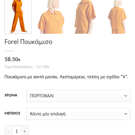
Forel Πουκάμισο
Original
Η
58.50
€
price
τρέχουσα
117.00
€
was:
τιμή
Πουκάμισο με κοντό μανίκι. Λεπτομέρεια, τσέπη με σχέδιο “V”.
117.00€.
είναι:
58.50€.
ΧΡΩΜΑ
ΜΕΓΕΘΟΣ
Forel Πουκάμισο ποσότητα