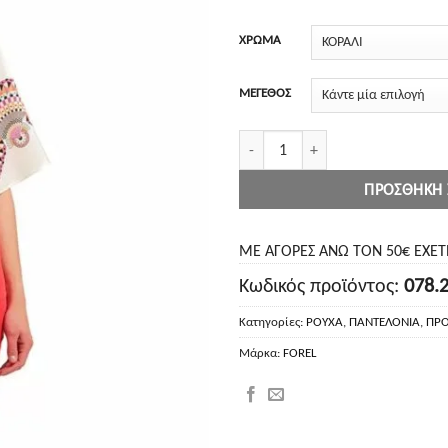
41.50€.
ΧΡΩΜΑ
ΜΕΓΕΘΟΣ
Forel Παντελόνι καπαρντίνα ποσότητ
ΠΡΟΣΘΉΚΗ 
ΜΕ ΑΓΟΡΕΣ ΑΝΩ ΤΟΝ 50€ ΕΧΕ
Κωδικός προϊόντος:
078.
Κατηγορίες:
ΡΟΥΧΑ
,
ΠΑΝΤΕΛΟΝΙΑ
,
ΠΡ
Μάρκα:
FOREL