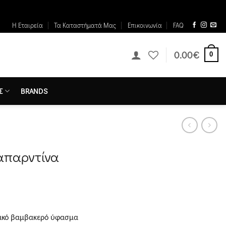
Η Εταιρεία
Τα Καταστήματά Μας
Επικοινωνία
FAQ
0.00
€
0
Σ
BRANDS
καπαρντίνα
τικό βαμβακερό ύφασμα