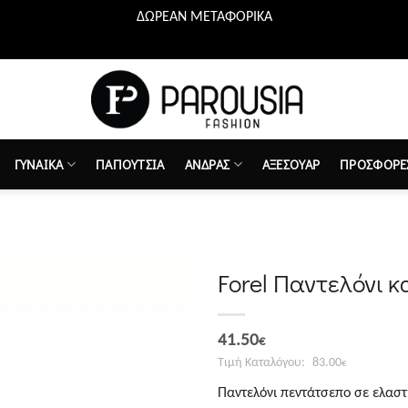
ΔΩΡΕΑΝ ΜΕΤΑΦΟΡΙΚΑ
ΓΥΝΑΙΚΑ
ΠΑΠΟΥΤΣΙΑ
ΑΝΔΡΑΣ
ΑΞΕΣΟΥΑΡ
ΠΡΟΣΦΟΡΕ
Forel Παντελόνι 
Προσθήκη
Original
Η
στη λίστα
41.50
€
επιθυμιών
price
τρέχουσα
83.00
€
was:
τιμή
Παντελόνι πεντάτσεπο σε ελασ
83.00€.
είναι: