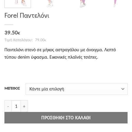
Forel Παντελόνι
Original
Η
39.50
€
price
τρέχουσα
79.00
€
was:
τιμή
Παντελόνι στενό σε μήκος αστραγάλου με άνοιγμα. Λεπτό
79.00€.
είναι:
τύπου denim ύφασμα. Εικονικές πλαϊνές τσέπες.
39.50€.
ΜΕΓΕΘΟΣ
Forel Παντελόνι ποσότητα
ΠΡΟΣΘΉΚΗ ΣΤΟ ΚΑΛΆΘΙ