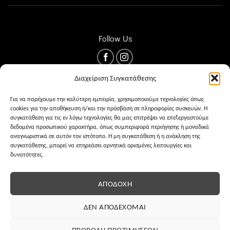
Follow Us
Διαχείριση Συγκατάθεσης
Για να παρέχουμε την καλύτερη εμπειρία, χρησιμοποιούμε τεχνολογίες όπως
cookies για την αποθήκευση ή/και την πρόσβαση σε πληροφορίες συσκευών. Η
συγκατάθεση για τις εν λόγω τεχνολογίες θα μας επιτρέψει να επεξεργαστούμε
δεδομένα προσωπικού χαρακτήρα, όπως συμπεριφορά περιήγησης ή μοναδικά
αναγνωριστικά σε αυτόν τον ιστότοπο. Η μη συγκατάθεση ή η ανάκληση της
συγκατάθεσης, μπορεί να επηρεάσει αρνητικά ορισμένες λειτουργίες και
δυνατότητες.
ΌΡΟΙ ΧΡΉΣΗΣ
PRIVACY
COOKIES
ΑΠΟΔΟΧΉ
ΔΕΝ ΑΠΟΔΈΧΟΜΑΙ
ΠΡΟΒΟΛΉ ΠΡΟΤΙΜΉΣΕΩΝ