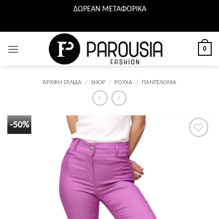
ΔΩΡΕΑΝ ΜΕΤΑΦΟΡΙΚΑ
Μετάβαση
στο
περιεχόμενο
0
ΑΡΧΙΚΉ ΣΕΛΊΔΑ
/
SHOP
/
ΡΟΥΧΑ
/
ΠΑΝΤΕΛΟΝΙΑ
-50%
Προσθήκη
στη λίστα
επιθυμιών