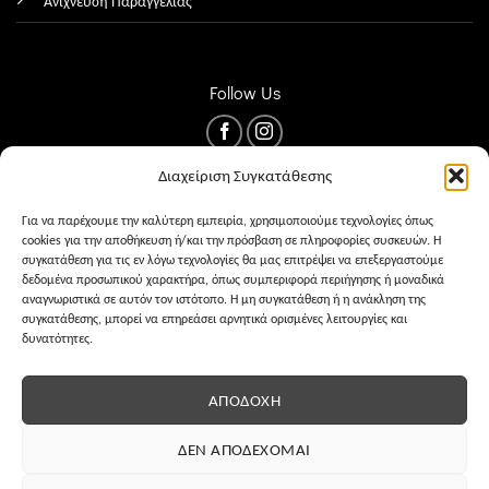
Ανίχνευση Παραγγελίας
Follow Us
Διαχείριση Συγκατάθεσης
Για να παρέχουμε την καλύτερη εμπειρία, χρησιμοποιούμε τεχνολογίες όπως
cookies για την αποθήκευση ή/και την πρόσβαση σε πληροφορίες συσκευών. Η
συγκατάθεση για τις εν λόγω τεχνολογίες θα μας επιτρέψει να επεξεργαστούμε
δεδομένα προσωπικού χαρακτήρα, όπως συμπεριφορά περιήγησης ή μοναδικά
αναγνωριστικά σε αυτόν τον ιστότοπο. Η μη συγκατάθεση ή η ανάκληση της
συγκατάθεσης, μπορεί να επηρεάσει αρνητικά ορισμένες λειτουργίες και
δυνατότητες.
ΌΡΟΙ ΧΡΉΣΗΣ
PRIVACY
COOKIES
ΑΠΟΔΟΧΉ
ΔΕΝ ΑΠΟΔΈΧΟΜΑΙ