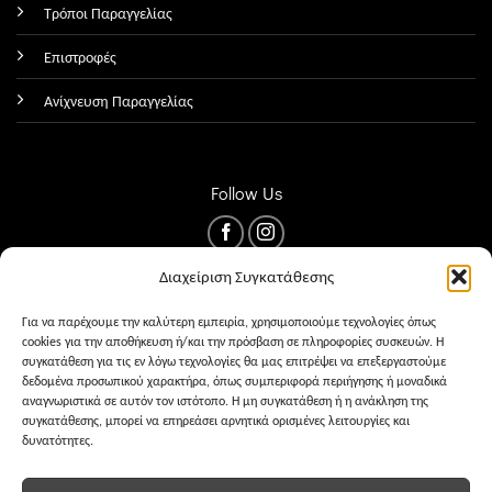
Τρόποι Παραγγελίας
Επιστροφές
Ανίχνευση Παραγγελίας
Follow Us
Διαχείριση Συγκατάθεσης
Για να παρέχουμε την καλύτερη εμπειρία, χρησιμοποιούμε τεχνολογίες όπως
cookies για την αποθήκευση ή/και την πρόσβαση σε πληροφορίες συσκευών. Η
συγκατάθεση για τις εν λόγω τεχνολογίες θα μας επιτρέψει να επεξεργαστούμε
δεδομένα προσωπικού χαρακτήρα, όπως συμπεριφορά περιήγησης ή μοναδικά
αναγνωριστικά σε αυτόν τον ιστότοπο. Η μη συγκατάθεση ή η ανάκληση της
συγκατάθεσης, μπορεί να επηρεάσει αρνητικά ορισμένες λειτουργίες και
δυνατότητες.