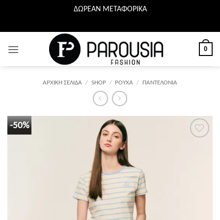
ΔΩΡΕΑΝ ΜΕΤΑΦΟΡΙΚΑ
Μετάβαση
στο
περιεχόμενο
0
ΑΡΧΙΚΉ ΣΕΛΊΔΑ
/
SHOP
/
ΡΟΥΧΑ
/
ΠΑΝΤΕΛΟΝΙΑ
-50%
Προσθήκη
στη λίστα
επιθυμιών