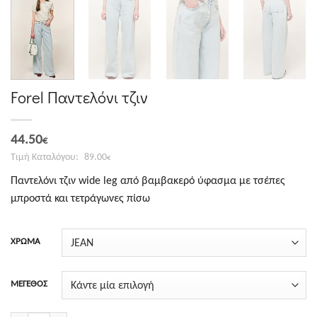
Forel Παντελόνι τζιν
Original
Η
44.50
€
price
τρέχουσα
89.00
€
was:
τιμή
Παντελόνι τζιν wide leg από βαμβακερό ύφασμα με τσέπες
89.00€.
είναι:
μπροστά και τετράγωνες πίσω
44.50€.
ΧΡΩΜΑ
ΜΕΓΕΘΟΣ