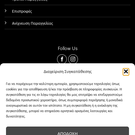
Επιστροφές
Ανίχνευση Παραγγελίας
Follow Us
Διαχείριση Συγκατάθεσης
Για να παρέχουμε την καλύτερη εμπειρία, χρησιμοποιούμε τεχνολογίες όπως
cookies για την αποθήκευση ή/και την πρόσβαση σε πληροφορίες συσκευών. Η
συγκατάθεση για τις εν λόγω τεχνολογίες θα μας επιτρέψει να επεξεργαστούμε
δεδομένα προσωπικού χαρακτήρα, όπως συμπεριφορά περιήγησης ή μοναδικά
αναγνωριστικά σε αυτόν τον ιστότοπο. Η μη συγκατάθεση ή η ανάκληση της
συγκατάθεσης, μπορεί να επηρεάσει αρνητικά ορισμένες λειτουργίες και
δυνατότητες.
ΌΡΟΙ ΧΡΉΣΗΣ
PRIVACY
COOKIES
ΑΠΟΔΟΧΉ