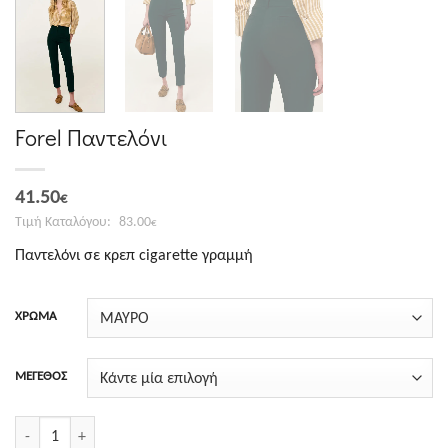
Forel Παντελόνι
Original
Η
41.50
€
price
τρέχουσα
83.00
€
was:
τιμή
Παντελόνι σε κρεπ cigarette γραμμή
83.00€.
είναι:
41.50€.
ΧΡΩΜΑ
ΜΕΓΕΘΟΣ
Forel Παντελόνι ποσότητα