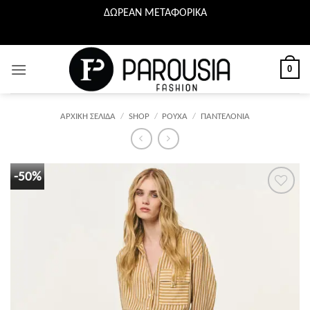
ΔΩΡΕΑΝ ΜΕΤΑΦΟΡΙΚΑ
Μετάβαση
στο
περιεχόμενο
0
ΑΡΧΙΚΉ ΣΕΛΊΔΑ
/
SHOP
/
ΡΟΥΧΑ
/
ΠΑΝΤΕΛΟΝΙΑ
-50%
Προσθήκη
στη λίστα
επιθυμιών