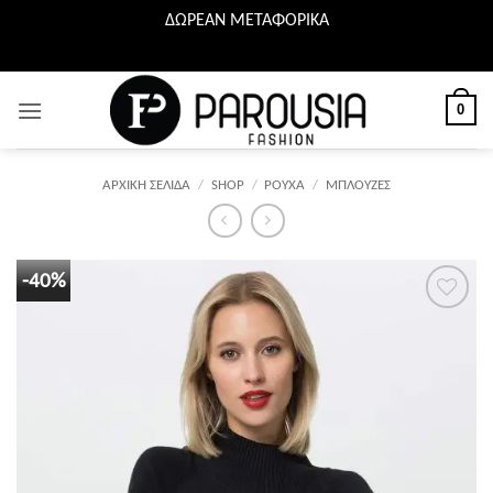
ΔΩΡΕΑΝ ΜΕΤΑΦΟΡΙΚΑ
Μετάβαση
στο
περιεχόμενο
0
ΑΡΧΙΚΉ ΣΕΛΊΔΑ
/
SHOP
/
ΡΟΥΧΑ
/
ΜΠΛΟΥΖΕΣ
-40%
Προσθήκη
στη λίστα
επιθυμιών