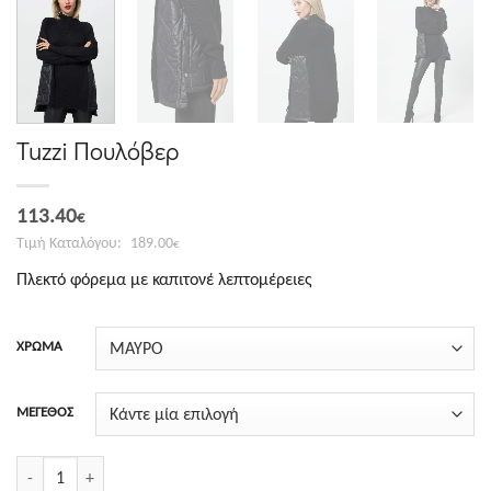
Tuzzi Πουλόβερ
Original
Η
113.40
€
price
τρέχουσα
189.00
€
was:
τιμή
Πλεκτό φόρεμα με καπιτονέ λεπτομέρειες
189.00€.
είναι:
113.40€.
ΧΡΩΜΑ
ΜΕΓΕΘΟΣ
Tuzzi Πουλόβερ ποσότητα