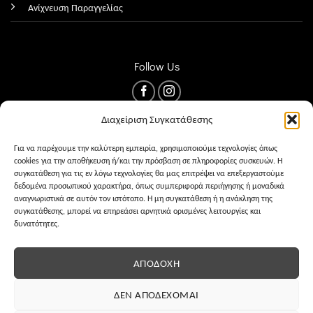
Ανίχνευση Παραγγελίας
Follow Us
Διαχείριση Συγκατάθεσης
Για να παρέχουμε την καλύτερη εμπειρία, χρησιμοποιούμε τεχνολογίες όπως
cookies για την αποθήκευση ή/και την πρόσβαση σε πληροφορίες συσκευών. Η
συγκατάθεση για τις εν λόγω τεχνολογίες θα μας επιτρέψει να επεξεργαστούμε
δεδομένα προσωπικού χαρακτήρα, όπως συμπεριφορά περιήγησης ή μοναδικά
αναγνωριστικά σε αυτόν τον ιστότοπο. Η μη συγκατάθεση ή η ανάκληση της
συγκατάθεσης, μπορεί να επηρεάσει αρνητικά ορισμένες λειτουργίες και
δυνατότητες.
ΌΡΟΙ ΧΡΉΣΗΣ
PRIVACY
COOKIES
ΑΠΟΔΟΧΉ
ΔΕΝ ΑΠΟΔΈΧΟΜΑΙ