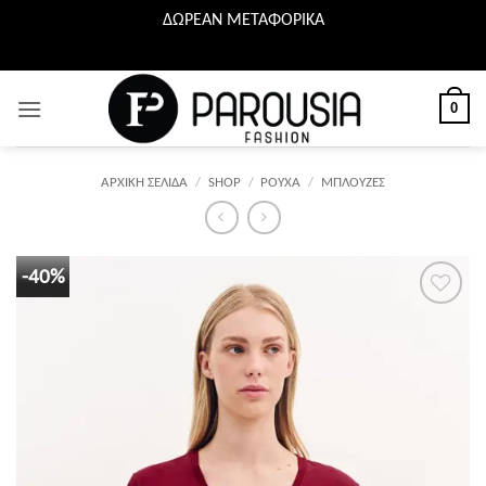
ΔΩΡΕΑΝ ΜΕΤΑΦΟΡΙΚΑ
Μετάβαση
στο
περιεχόμενο
0
ΑΡΧΙΚΉ ΣΕΛΊΔΑ
/
SHOP
/
ΡΟΥΧΑ
/
ΜΠΛΟΥΖΕΣ
-40%
Προσθήκη
στη λίστα
επιθυμιών