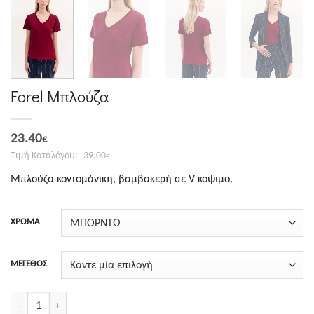
Forel Μπλούζα
Original
Η
23.40
€
price
τρέχουσα
39.00
€
was:
τιμή
Μπλούζα κοντομάνικη, βαμβακερή σε V κόψιμο.
39.00€.
είναι:
23.40€.
ΧΡΩΜΑ
ΜΕΓΕΘΟΣ
Forel Μπλούζα ποσότητα