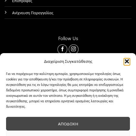
Επιστροφές
Ανίχνευση Παραγγελίας
Follow Us
Διαχείριση Συγκατάθεσης
Για να παρέχουμε την καλύτερη εμπειρία, χρησιμοποιούμε τεχνολογίες όπως
cookies για την αποθήκευση ή/και την πρόσβαση σε πληροφορίες συσκευών. Η
συγκατάθεση για τις εν λόγω τεχνολογίες θα μας επιτρέψει να επεξεργαστούμε
δεδομένα προσωπικού χαρακτήρα, όπως συμπεριφορά περιήγησης ή μοναδικά
αναγνωριστικά σε αυτόν τον ιστότοπο. Η μη συγκατάθεση ή η ανάκληση της
συγκατάθεσης, μπορεί να επηρεάσει αρνητικά ορισμένες λειτουργίες και
δυνατότητες.
ΌΡΟΙ ΧΡΉΣΗΣ
PRIVACY
COOKIES
ΑΠΟΔΟΧΉ