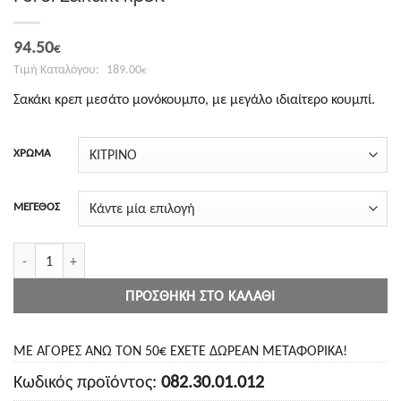
Original
Η
94.50
€
price
τρέχουσα
189.00
€
was:
τιμή
Σακάκι κρεπ μεσάτο μονόκουμπο, με μεγάλο ιδιαίτερο κουμπί.
189.00€.
είναι:
94.50€.
ΧΡΩΜΑ
ΜΕΓΕΘΟΣ
Forel Σακάκι κρεπ ποσότητα
ΠΡΟΣΘΉΚΗ ΣΤΟ ΚΑΛΆΘΙ
ΜΕ ΑΓΟΡΕΣ ΑΝΩ ΤΟΝ 50€ ΕΧΕΤΕ ΔΩΡΕΑΝ ΜΕΤΑΦΟΡΙΚΑ!
Κωδικός προϊόντος:
082.30.01.012