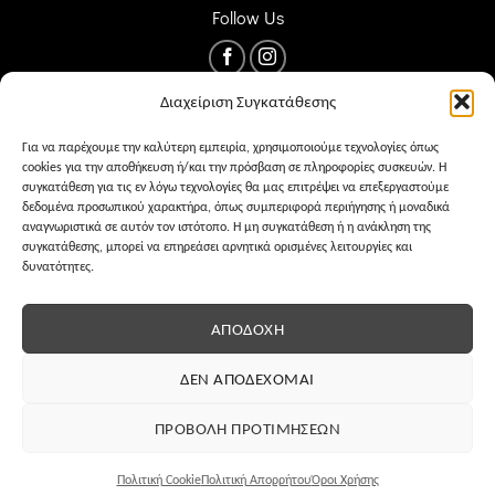
Follow Us
Διαχείριση Συγκατάθεσης
Για να παρέχουμε την καλύτερη εμπειρία, χρησιμοποιούμε τεχνολογίες όπως
cookies για την αποθήκευση ή/και την πρόσβαση σε πληροφορίες συσκευών. Η
συγκατάθεση για τις εν λόγω τεχνολογίες θα μας επιτρέψει να επεξεργαστούμε
δεδομένα προσωπικού χαρακτήρα, όπως συμπεριφορά περιήγησης ή μοναδικά
αναγνωριστικά σε αυτόν τον ιστότοπο. Η μη συγκατάθεση ή η ανάκληση της
συγκατάθεσης, μπορεί να επηρεάσει αρνητικά ορισμένες λειτουργίες και
δυνατότητες.
ΌΡΟΙ ΧΡΉΣΗΣ
PRIVACY
COOKIES
ΑΠΟΔΟΧΉ
ΔΕΝ ΑΠΟΔΈΧΟΜΑΙ
ΠΡΟΒΟΛΉ ΠΡΟΤΙΜΉΣΕΩΝ
Eshop development
MKS Advertising
Πολιτική Cookie
Πολιτική Απορρήτου
Όροι Χρήσης
Copyright 2025 ©
ParousiaFashion.gr