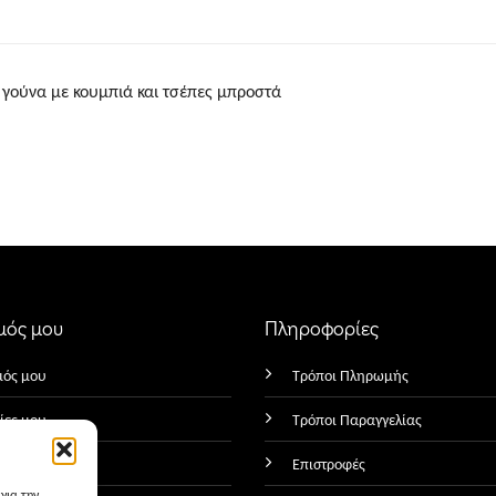
 γούνα με κουμπιά και τσέπες μπροστά
μός μου
Πληροφορίες
μός μου
Τρόποι Πληρωμής
ίες μου
Τρόποι Παραγγελίας
να μου
Επιστροφές
για την