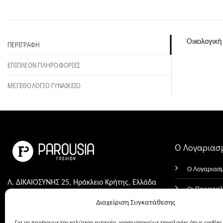
Οικολογική
ΠΕΡΙΓΡΑΦΉ
ΕΠΙΠΛΈΟΝ ΠΛΗΡΟΦΟΡΊΕΣ
ΜΕΓΕΘΟΛΟΓΙΟ ΓΥΝΑΙΚΕΙΟ
Ο Λογαριασ
Ο Λογαριασ
Λ. ΔΙΚΑΙΟΣΥΝΗΣ 25, Ηράκλειο Κρήτης, Ελλάδα
Οι Παραγγελ
1821, ΑΡ. 80
Διαχείριση Συγκατάθεσης
1821, ΑΡ. 30
Τα Αγαπημέ
Για να παρέχουμε την καλύτερη εμπειρία, χρησιμοποιούμε τεχνολογίες όπως cookies 