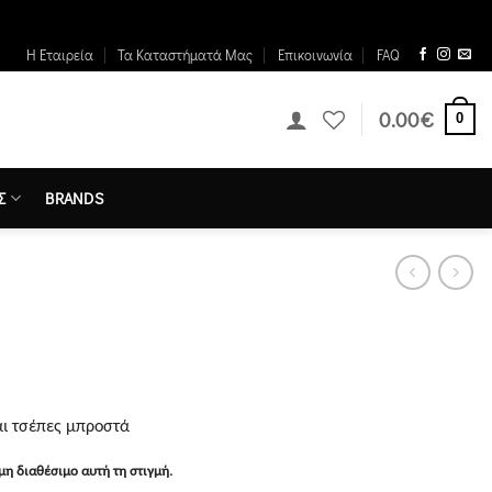
Η Εταιρεία
Τα Καταστήματά Μας
Επικοινωνία
FAQ
0.00
€
0
Σ
BRANDS
αι τσέπες μπροστά
μη διαθέσιμο αυτή τη στιγμή.