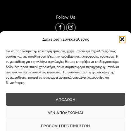
Follow Us
Διαχείριση Συγκατάθεσης
Για να παρέχουμε την καλύτερη εμπειρία, χρησιμοποιούμε τεχνολογίες όπως
cookies για την αποθήκευση ή/και την πρόσβαση σε πληροφορίες συσκευών. Η
συγκατάθεση για τις εν λόγω τεχνολογίες θα μας επιτρέψει να επεξεργαστούμε
δεδομένα προσωπικού χαρακτήρα, όπως συμπεριφορά περιήγησης ή μοναδικά
αναγνωριστικά σε αυτόν τον ιστότοπο. Η μη συγκατάθεση ή η ανάκληση της
συγκατάθεσης, μπορεί να επηρεάσει αρνητικά ορισμένες λειτουργίες και
δυνατότητες.
ΌΡΟΙ ΧΡΉΣΗΣ
PRIVACY
COOKIES
ΑΠΟΔΟΧΉ
ΔΕΝ ΑΠΟΔΈΧΟΜΑΙ
ΠΡΟΒΟΛΉ ΠΡΟΤΙΜΉΣΕΩΝ