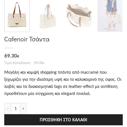
Cafenoir Τσάντα
Original
Η
69.30
€
price
τρέχουσα
99.00
€
was:
τιμή
Μεγάλη και κομψή shopping τσάντα από macramé που
99.00€.
είναι:
ξεχωρίζει για την ιδιαίτερη υφή και το καλοκαιρινό της ύφος. Οι
69.30€.
λαβές και τα διακοσμητικά tags σε leather-effect με αντίθεση
προσθέτουν μία σύγχρονη και elegant πινελιά.
Cafenoir Τσάντα ποσότητα
ΠΡΟΣΘΉΚΗ ΣΤΟ ΚΑΛΆΘΙ