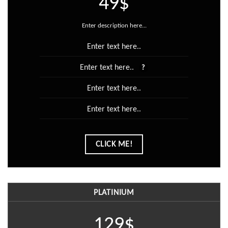
49$
Enter description here...
Enter text here..
Enter text here..
?
Enter text here..
Enter text here..
CLICK ME!
PLATINIUM
129$