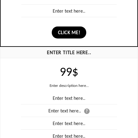
Enter text here..
CLICK ME!
ENTER TITLE HERE..
99$
Enter description here...
Enter text here..
Enter text here..
?
Enter text here..
Enter text here..