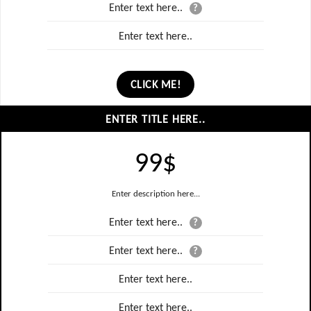
Enter text here..
?
Enter text here..
CLICK ME!
ENTER TITLE HERE..
99$
Enter description here...
Enter text here..
?
Enter text here..
?
Enter text here..
Enter text here..