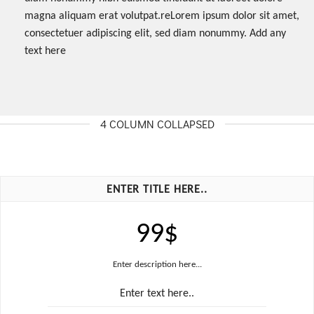
magna aliquam erat volutpat.reLorem ipsum dolor sit amet,
consectetuer adipiscing elit, sed diam nonummy. Add any
text here
4 COLUMN COLLAPSED
ENTER TITLE HERE..
99$
Enter description here...
Enter text here..