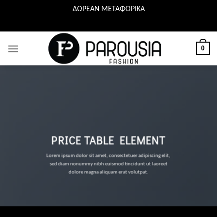
ΔΩΡΕΑΝ ΜΕΤΑΦΟΡΙΚΑ
Μετάβαση
στο
περιεχόμενο
0
PRICE TABLE ELEMENT
Lorem ipsum dolor sit amet, consectetuer adipiscing elit,
sed diam nonummy nibh euismod tincidunt ut laoreet
dolore magna aliquam erat volutpat.