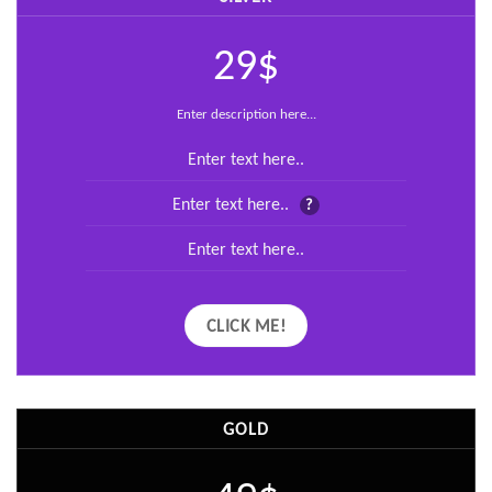
29$
Enter description here...
Enter text here..
Enter text here..
?
Enter text here..
CLICK ME!
GOLD